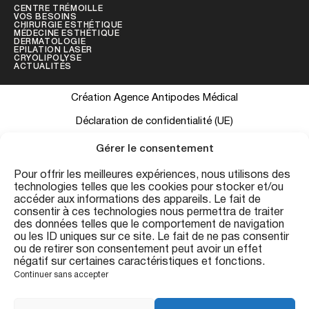
CENTRE TRÉMOILLE
VOS BESOINS
CHIRURGIE ESTHÉTIQUE
MÉDECINE ESTHÉTIQUE
DERMATOLOGIE
EPILATION LASER
CRYOLIPOLYSE
ACTUALITÉS
Création Agence Antipodes Médical
Déclaration de confidentialité (UE)
Conditions générales
Gérer le consentement
Pour offrir les meilleures expériences, nous utilisons des
technologies telles que les cookies pour stocker et/ou
Les informations contenues sur ce site ont une visée informative et
accéder aux informations des appareils. Le fait de
ne se substituent pas à une consultation médicale personnalisée.
consentir à ces technologies nous permettra de traiter
Conformément au Code de la Santé Publique (art. R.4127-19), les
des données telles que le comportement de navigation
ou les ID uniques sur ce site. Le fait de ne pas consentir
résultats présentés sont indicatifs et peuvent varier. Consultation
ou de retirer son consentement peut avoir un effet
préalable obligatoire avant tout acte. Centre Esthétique Trémoille
négatif sur certaines caractéristiques et fonctions.
— 20 rue de la Trémoille, 75008 Paris.
Continuer sans accepter
FR