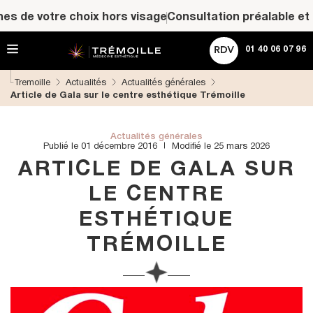
A
ACHETER UNE CARTE CADEAU
s de votre choix hors visage
Consultation préalable et de
l
l
Rechercher
e
01 40 06 07 96
r
d
Tremoille
Actualités
Actualités générales
i
Article de Gala sur le centre esthétique Trémoille
r
e
c
t
Actualités générales
Publié le 01 décembre 2016
Modifié le 25 mars 2026
e
m
ARTICLE DE GALA SUR
e
n
LE CENTRE
t
ESTHÉTIQUE
a
u
TRÉMOILLE
c
o
n
t
e
n