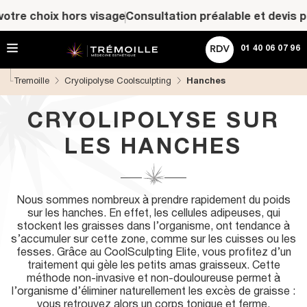
A
ACHETER UNE CARTE CADEAU
 choix hors visage
Consultation préalable et devis person
l
l
e
Rechercher
01 40 06 07 96
r
d
Tremoille
Cryolipolyse Coolsculpting
Hanches
i
r
e
CRYOLIPOLYSE SUR
c
t
LES HANCHES
e
m
e
n
t
Nous sommes nombreux à prendre rapidement du poids
a
sur les hanches. En effet, les cellules adipeuses, qui
u
stockent les graisses dans l’organisme, ont tendance à
c
s’accumuler sur cette zone, comme sur les cuisses ou les
o
fesses. Grâce au CoolSculpting Elite, vous profitez d’un
n
traitement qui gèle les petits amas graisseux. Cette
t
méthode non-invasive et non-douloureuse permet à
e
l’organisme d’éliminer naturellement les excès de graisse :
n
vous retrouvez alors un corps tonique et ferme.