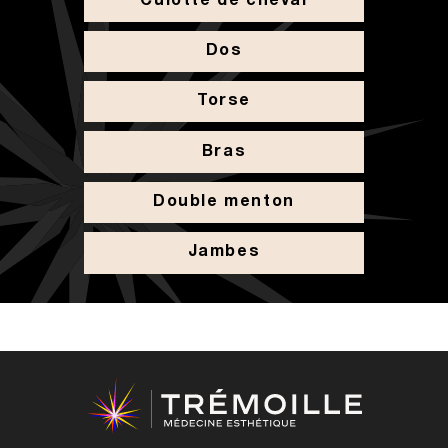
Culotte de cheval
Dos
Torse
Bras
Double menton
Jambes