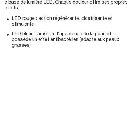
à base de lumière LED. Chaque couleur offre ses propres
effets :
LED rouge : action régénérante, cicatrisante et
stimulante
LED bleue : améliore l’apparence de la peau et
possède un effet antibactérien (adapté aux peaux
grasses)
00:37
P
M
S
P
E
P
l
u
e
I
n
l
a
t
t
P
t
a
y
e
t
e
y
i
r
n
f
g
u
s
l
l
s