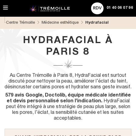
A
ACHETER UNE CARTE CADEAU
Rechercher
l
01 40 06 07 96
l
e
Centre Trémoille
Médecine esthétique
Hydrafacial
r
d
i
HYDRAFACIAL À
r
e
PARIS 8
c
t
e
m
Au Centre Trémoille à Paris 8, HydraFacial est surtout
e
discuté pour nettoyer la peau, améliorer l’éclat du teint,
n
désincruster certains pores et hydrater sans geste invasif.
t
a
579 avis Google, Doctolib, équipe médicale identifiée
u
et devis personnalisé selon l’indication.
HydraFacial
c
peut être intégré à une stratégie de peau plus large, selon
o
les pores, l’éclat, la sensibilité cutanée et les suites
n
acceptables.
t
e
n