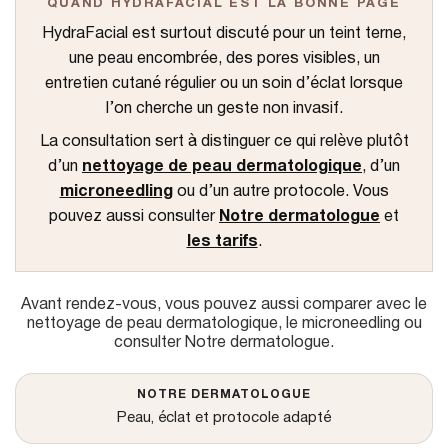
QUAND HYDRAFACIAL EST LA BONNE PAGE
u
HydraFacial est surtout discuté pour un teint terne,
une peau encombrée, des pores visibles, un
entretien cutané régulier ou un soin d’éclat lorsque
l’on cherche un geste non invasif.
La consultation sert à distinguer ce qui relève plutôt
d’un
nettoyage de peau dermatologique
, d’un
microneedling
ou d’un autre protocole. Vous
pouvez aussi consulter
Notre dermatologue
et
les tarifs
.
Avant rendez-vous, vous pouvez aussi comparer avec
le
nettoyage de peau dermatologique
,
le microneedling
ou
consulter
Notre dermatologue
.
NOTRE DERMATOLOGUE
Peau, éclat et protocole adapté