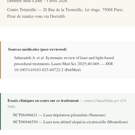
Dernière mise à jour :
3 avril 2026
.
Centre Trémoille — 20 Rue de la Tremoille, 1er étage, 75008 Paris.
Prise de rendez-vous via
Doctolib
.
Sources médicales (peer-reviewed)
Jafarzadeh A. et al. Systematic review of laser and light-based
procedural treatments. Lasers Med Sci. 2025;40:469. —
DOI:
10.1007/s10103-025-04722-2
(
PubMed
)
Essais cliniques en cours sur ce traitement
— source
ClinicalTrials.gov
(US
NIH)
NCT06406621
— Laser dépilation pilonidale (Nemours)
NCT06946550
— Laser non-ablatif alopécie cicatricielle (Montefiore)