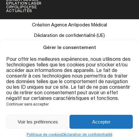
EPILATION LASER
CRYOLIPOLYSE
ACTUALITÉS
Création Agence Antipodes Médical
Déclaration de confidentialité (UE)
Conditions générales
Gérer le consentement
Pour offrir les meilleures expériences, nous utilisons des
technologies telles que les cookies pour stocker et/ou
Les informations contenues sur ce site ont une visée informative et
accéder aux informations des appareils. Le fait de
ne se substituent pas à une consultation médicale personnalisée.
consentir à ces technologies nous permettra de traiter
des données telles que le comportement de navigation
Conformément au Code de la Santé Publique (art. R.4127-19), les
ou les ID uniques sur ce site. Le fait de ne pas consentir
résultats présentés sont indicatifs et peuvent varier. Consultation
ou de retirer son consentement peut avoir un effet
préalable obligatoire avant tout acte. Centre Esthétique Trémoille
négatif sur certaines caractéristiques et fonctions.
— 20 rue de la Trémoille, 75008 Paris.
Continuer sans accepter
FR
Voir les préférences
Accepter
Politique de cookies
Déclaration de confidentialité
Appeler
RDV
Message