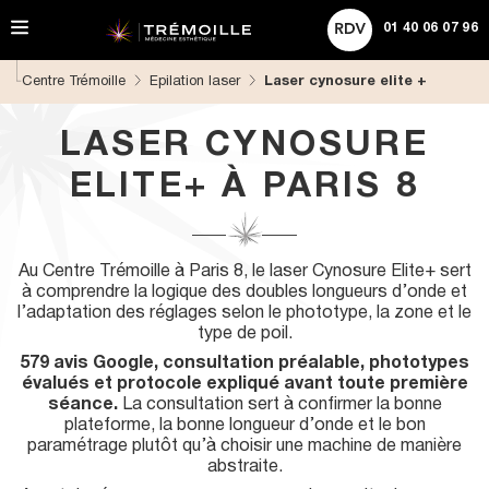
A
ACHETER UNE CARTE CADEAU
Rechercher
l
01 40 06 07 96
l
e
Centre Trémoille
Epilation laser
Laser cynosure elite +
r
d
i
LASER CYNOSURE
r
e
ELITE+ À PARIS 8
c
t
e
m
Au Centre Trémoille à Paris 8, le laser Cynosure Elite+ sert
e
à comprendre la logique des doubles longueurs d’onde et
n
l’adaptation des réglages selon le phototype, la zone et le
t
type de poil.
a
u
579 avis Google, consultation préalable, phototypes
c
évalués et protocole expliqué avant toute première
o
séance.
La consultation sert à confirmer la bonne
n
plateforme, la bonne longueur d’onde et le bon
t
paramétrage plutôt qu’à choisir une machine de manière
e
abstraite.
n