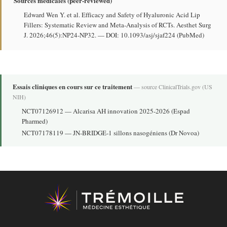
Sources médicales (peer-reviewed)
Edward Wen Y. et al. Efficacy and Safety of Hyaluronic Acid Lip
Fillers: Systematic Review and Meta-Analysis of RCTs. Aesthet Surg
J. 2026;46(5):NP24-NP32. —
DOI: 10.1093/asj/sjaf224
(
PubMed
)
Essais cliniques en cours sur ce traitement
— source
ClinicalTrials.gov
(US
NIH)
NCT07126912
— Alcarisa AH innovation 2025-2026 (Espad
Pharmed)
NCT07178119
— JN-BRIDGE-1 sillons nasogéniens (Dr Novoa)