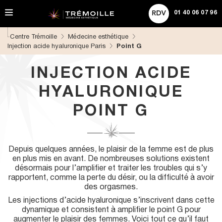
A
ACHETER UNE CARTE CADEAU
Rechercher
l
01 40 06 07 96
l
e
Centre Trémoille
Médecine esthétique
r
Injection acide hyaluronique Paris
Point G
d
i
r
INJECTION ACIDE
e
c
HYALURONIQUE
t
e
POINT G
m
e
n
t
Depuis quelques années, le plaisir de la femme est de plus
a
en plus mis en avant. De nombreuses solutions existent
u
désormais pour l’amplifier et traiter les troubles qui s’y
c
rapportent, comme la perte du désir, ou la difficulté à avoir
o
des orgasmes.
n
Les injections d’acide hyaluronique s’inscrivent dans cette
t
dynamique et consistent à amplifier le point G pour
e
augmenter le plaisir des femmes. Voici tout ce qu’il faut
n