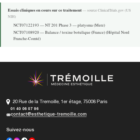
Essais cliniques en cours sur ce traitement
— source
ClinicalTrials.gov
(US
NIH)
NCT07122193
— NT 201 Phase 3 — platysma (Merz)
NCT07108920
— Balance / toxine botulique (France) (Hôpital Nord
Franche-Comté)
20 Rue de la Tremoille, 1er étage, 75008 Paris
01 40 06 07 96
contact@esthetique-tremoille.com
Suivez-nous