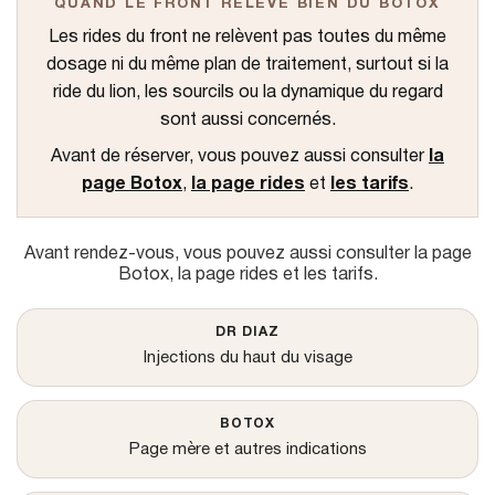
QUAND LE FRONT RELÈVE BIEN DU BOTOX
u
Les rides du front ne relèvent pas toutes du même
dosage ni du même plan de traitement, surtout si la
ride du lion, les sourcils ou la dynamique du regard
sont aussi concernés.
Avant de réserver, vous pouvez aussi consulter
la
page Botox
,
la page rides
et
les tarifs
.
Avant rendez-vous, vous pouvez aussi consulter
la page
Botox
,
la page rides
et
les tarifs
.
DR DIAZ
Injections du haut du visage
BOTOX
Page mère et autres indications