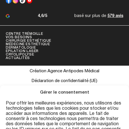
4,6/5
basé sur plus de
579 avis
CENTRE TRÉMOILLE
VOS BESOINS
CHIRURGIE ESTHÉTIQUE
MÉDECINE ESTHÉTIQUE
DERMATOLOGIE
EPILATION LASER
CRYOLIPOLYSE
ACTUALITÉS
Création Agence Antipodes Médical
Déclaration de confidentialité (UE)
Conditions générales
Gérer le consentement
Pour offrir les meilleures expériences, nous utilisons des
technologies telles que les cookies pour stocker et/ou
Les informations contenues sur ce site ont une visée informative et
accéder aux informations des appareils. Le fait de
ne se substituent pas à une consultation médicale personnalisée.
consentir à ces technologies nous permettra de traiter
des données telles que le comportement de navigation
Conformément au Code de la Santé Publique (art. R.4127-19), les