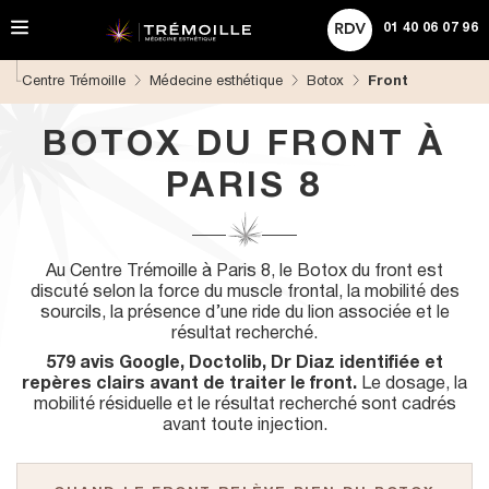
A
ACHETER UNE CARTE CADEAU
Rechercher
l
01 40 06 07 96
l
e
Centre Trémoille
Médecine esthétique
Botox
Front
r
d
i
BOTOX DU FRONT À
r
e
PARIS 8
c
t
e
m
Au Centre Trémoille à Paris 8, le Botox du front est
e
discuté selon la force du muscle frontal, la mobilité des
n
sourcils, la présence d’une ride du lion associée et le
t
résultat recherché.
a
u
579 avis Google, Doctolib, Dr Diaz identifiée et
c
repères clairs avant de traiter le front.
Le dosage, la
o
mobilité résiduelle et le résultat recherché sont cadrés
n
avant toute injection.
t
e
n