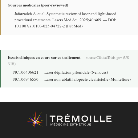
Sources médicales (peer-reviewed)
Jafarzadeh A. et al. Systematic review of laser and light-based
procedural treatments. Lasers Med Sci. 2025;40:469. —
DOI:
10.1007/s10103-025-04722-2
(
PubMed
)
Essais cliniques en cours sur ce traitement
— source
ClinicalTrials.gov
(US
NIH)
NCT06406621
— Laser dépilation pilonidale (Nemours)
NCT06946550
— Laser non-ablatif alopécie cicatricielle (Montefiore)