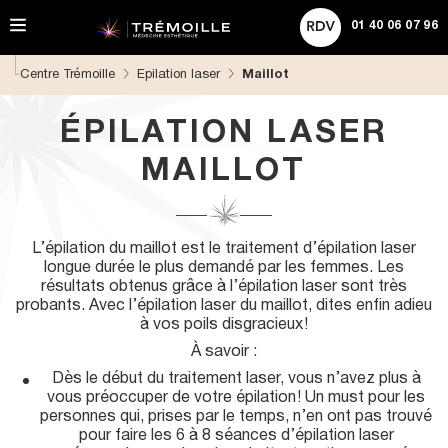
A
ACHETER UNE CARTE CADEAU
Rechercher
l
01 40 06 07 96
l
e
Centre Trémoille
Epilation laser
Maillot
r
d
i
ÉPILATION LASER
r
e
MAILLOT
c
t
e
m
L’épilation du maillot est le traitement d’épilation laser
e
longue durée le plus demandé par les femmes. Les
n
résultats obtenus grâce à l’épilation laser sont très
t
probants. Avec l’épilation laser du maillot, dites enfin adieu
a
à vos poils disgracieux !
u
c
À savoir :
o
Dès le début du traitement laser, vous n’avez plus à
n
vous préoccuper de votre épilation ! Un must pour les
t
personnes qui, prises par le temps, n’en ont pas trouvé
e
pour faire les 6 à 8 séances d’épilation laser
n