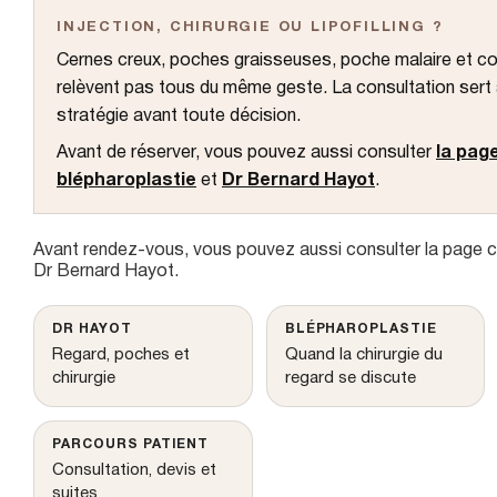
u
INJECTION, CHIRURGIE OU LIPOFILLING ?
Génioplastie
Cernes creux, poches graisseuses, poche malaire et col
Prothèses de
relèvent pas tous du même geste. La consultation sert 
stratégie avant toute décision.
Intime
Avant de réserver, vous pouvez aussi consulter
la pag
Laser Urgotou
blépharoplastie
et
Dr Bernard Hayot
.
cicatrices chir
Avant rendez-vous, vous pouvez aussi consulter
la page 
Dr Bernard Hayot
.
DR HAYOT
BLÉPHAROPLASTIE
Regard, poches et
Quand la chirurgie du
chirurgie
regard se discute
PARCOURS PATIENT
Consultation, devis et
suites