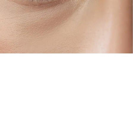
sthétique
FAQ Cryolipolyse
er
age Profhilo
e injection d’acide hyaluronique