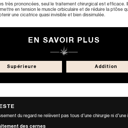
très prononcées, seul le traitement chirurgical est efficace. Il 
ettre en tension le muscle orbiculaire et de réduire la ptôse qu
btenir une cicatrice quasi invisible et bien dissimulée.
EN SAVOIR PLUS
Supérieure
Addition
GESTE
sement du regard ne relèvent pas tous d’une chirurgie ni d’une i
aitement des cernes