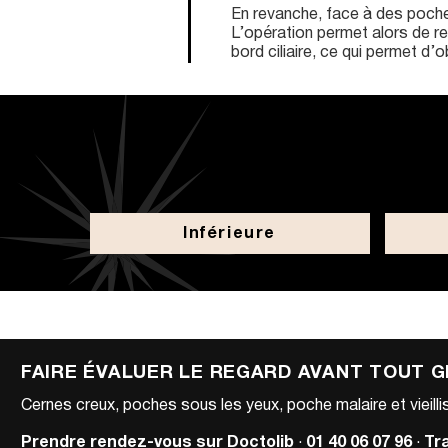
En revanche, face à des poches 
L’opération permet alors de rem
bord ciliaire, ce qui permet d’o
Inférieure
FAIRE ÉVALUER LE REGARD AVANT TOUT 
Cernes creux, poches sous les yeux, poche malaire et vieillis
Prendre rendez-vous sur Doctolib
·
01 40 06 07 96
·
Tr