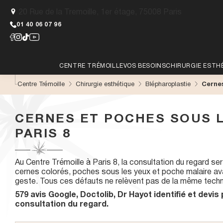
A
20 Rue de la Tremoille, 1er étage, 75008 Paris
l
l
01 40 06 07 96
e
r
d
Rechercher
i
CENTRE TRÉMOILLE
VOS BESOINS
CHIRURGIE ESTH
r
e
Lieu
Qualité de peau
Lifting
Centre Trémoille
Chirurgie esthétique
Blépharoplastie
Cerne
c
Zones
EPILAT
t
LONGUE
Equipe
Vieillissement cutané
Chirurgie mam
Lèvre
Dos
Dr Hayot
e
spécific
CERNES ET POCHES SOUS L
m
Menton
Maillot
Parcours patient
Se sentir mieux dans sa
Liposuccion
Epilatio
Dr Brault
e
peau
PARIS 8
Apilus
Bras
SIF
n
Presse
Lipofilling
t
Notre der
Epilati
Aisselles
Visage
a
Abdominoplast
Peaux m
Torse
Aréoles
Au Centre Trémoille à Paris 8, la consultation du regard ser
u
Dr Diaz
mammaires
cernes colorés, poches sous les yeux et poche malaire av
c
Laser C
Pommettes
Blépharoplast
geste. Tous ces défauts ne relèvent pas de la même techn
o
Nuque
Laser Lu
Jambe
n
579 avis Google, Doctolib, Dr Hayot identifié et devi
Otoplastie
Sourcils
t
consultation du regard.
e
Rhinoplastie
n