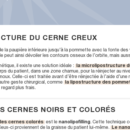
UCTURE DU CERNE CREUX
e la paupière inférieure jusqu’à la pommette avec la fonte des
le peut ainsi dévoiler les contours osseux de l’orbite, mais aus
tique, il existe une solution idéale :
la microlipostructure 
orps du patient, dans une zone charnue, pour la réinjecter au ni
genoux. Celle-ci est traitée avant d’être réinjectée à l’aide d’un
autre geste chirurgical, comme
la lipostructure des pomme
 regard plus frais.
S CERNES NOIRS ET COLORÉS
 les cernes colorés
est le
nanolipofilling
. Cette technique 
eux-ci proviennent de la graisse du patient lui-même.
Le nanol