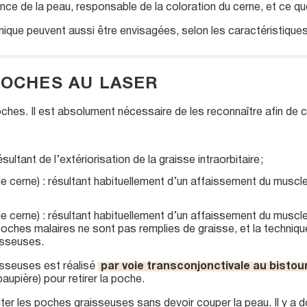
e de la peau, responsable de la coloration du cerne, et ce quell
nique peuvent aussi être envisagées, selon les caractéristique
POCHES AU LASER
oches. Il est absolument nécessaire de les reconnaître afin de ch
ultant de l’extériorisation de la graisse intraorbitaire ;
le cerne) : résultant habituellement d’un affaissement du muscl
le cerne) : résultant habituellement d’un affaissement du muscl
oches malaires ne sont pas remplies de graisse, et la technique c
isseuses.
isseuses est réalisé
par voie transconjonctivale au bistour
 paupière) pour retirer la poche.
ter les poches graisseuses sans devoir couper la peau. Il y a 