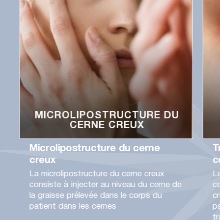
MICROLIPOSTRUCTURE DU
CERNE CREUX
Microlipostructure du cerne
T
creux
c
La microlipostructure du cerne creux
Le
consiste à injecter au niveau du cerne de
c
la graisse prélevée dans le corps du
c
patient dans les cernes
pa
t