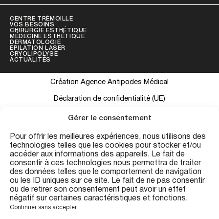
CENTRE TRÉMOILLE
VOS BESOINS
CHIRURGIE ESTHÉTIQUE
MÉDECINE ESTHÉTIQUE
DERMATOLOGIE
EPILATION LASER
CRYOLIPOLYSE
ACTUALITÉS
Création Agence Antipodes Médical
Déclaration de confidentialité (UE)
Conditions générales
Gérer le consentement
Pour offrir les meilleures expériences, nous utilisons des
technologies telles que les cookies pour stocker et/ou
Les informations contenues sur ce site ont une visée informative et
accéder aux informations des appareils. Le fait de
ne se substituent pas à une consultation médicale personnalisée.
consentir à ces technologies nous permettra de traiter
des données telles que le comportement de navigation
Conformément au Code de la Santé Publique (art. R.4127-19), les
ou les ID uniques sur ce site. Le fait de ne pas consentir
résultats présentés sont indicatifs et peuvent varier. Consultation
ou de retirer son consentement peut avoir un effet
préalable obligatoire avant tout acte. Centre Esthétique Trémoille
négatif sur certaines caractéristiques et fonctions.
— 20 rue de la Trémoille, 75008 Paris.
Continuer sans accepter