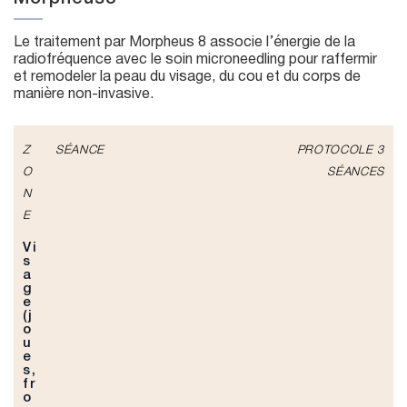
Le traitement par Morpheus 8 associe l’énergie de la
radiofréquence avec le soin microneedling pour raffermir
et remodeler la peau du visage, du cou et du corps de
manière non-invasive.
Z
SÉANCE
PROTOCOLE 3
O
SÉANCES
N
E
Vi
s
a
g
e
(j
o
u
e
s,
fr
o