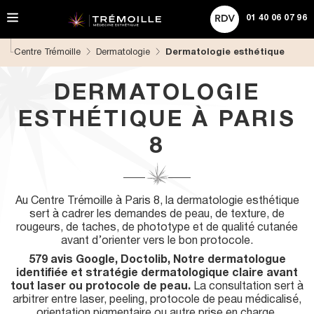
A
ACHETER UNE CARTE CADEAU
Rechercher
l
01 40 06 07 96
l
e
Centre Trémoille
Dermatologie
Dermatologie esthétique
r
d
i
DERMATOLOGIE
r
e
ESTHÉTIQUE À PARIS
c
t
8
e
m
e
n
Au Centre Trémoille à Paris 8, la dermatologie esthétique
t
sert à cadrer les demandes de peau, de texture, de
a
rougeurs, de taches, de phototype et de qualité cutanée
u
avant d’orienter vers le bon protocole.
c
o
579 avis Google, Doctolib, Notre dermatologue
n
identifiée et stratégie dermatologique claire avant
t
tout laser ou protocole de peau.
La consultation sert à
e
arbitrer entre laser, peeling, protocole de peau médicalisé,
n
orientation pigmentaire ou autre prise en charge.