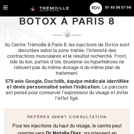
Tarifs
A
Rechercher
l
01 40 06 07 96
Actualités
l
e
BOTOX À PARIS 8
r
d
i
r
Au Centre Trémoille à Paris 8, les injections de Botox sont
e
discutées selon la zone traitée, l’intensité des
c
contractions musculaires et le résultat recherché. Front,
t
ride du lion, pattes d’oie, bruxisme ou hyperhidrose ne
e
relèvent pas du même dosage ni du même plan de
m
traitement.
e
579 avis Google, Doctolib, équipe médicale identifiée
n
et devis personnalisé selon l’indication.
Le parcours
t
est pensé pour conserver l’expression du visage et éviter
a
l’effet figé.
u
c
o
n
REPÈRES AVANT CONSULTATION
t
Pour les injections du haut du visage, le centre peut
e
n
orienter vers
Dr Natalia Diaz
, qui intervient en