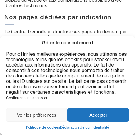
globale du visage et aux combinaisons possibles avec
d’autres techniques.
Nos pages dédiées par indication
Le Centre Trémoille a structuré ses pages traitement par
zone d’indication précise pour le Botox®. Pour la ride
Gérer le consentement
glabellaire entre les sourcils, consultez notre page dédiée
aux
rides du lion
. Pour les ridules au coin externe de l’œil,
Pour offrir les meilleures expériences, nous utilisons des
voir le traitement des
pattes d’oie
. Pour les rides
technologies telles que les cookies pour stocker et/ou
horizontales du front, voir le
traitement du front
.
accéder aux informations des appareils. Le fait de
consentir à ces technologies nous permettra de traiter
Botox® et acide hyaluronique : une
des données telles que le comportement de navigation
combinaison fréquente
ou les ID uniques sur ce site. Le fait de ne pas consentir
ou de retirer son consentement peut avoir un effet
négatif sur certaines caractéristiques et fonctions.
Le Botox® traite les rides dynamiques du tiers supérieur du
Continuer sans accepter
visage (front, lion, pattes d’oie) en détendant les muscles
FR
concernés. L’
acide hyaluronique
comble les rides
statiques et restaure les volumes du tiers moyen et
Voir les préférences
Accepter
inférieur (sillons, lèvres, cernes, ovale). Les deux
approches sont souvent combinées en consultation pour
Politique de cookies
Déclaration de confidentialité
un résultat global et naturel.
Appeler
RDV
Message