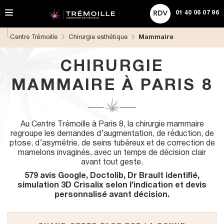
A
ACHETER UNE CARTE CADEAU
Rechercher
l
01 40 06 07 96
l
e
Centre Trémoille
Chirurgie esthétique
Mammaire
r
d
i
CHIRURGIE
r
e
MAMMAIRE À PARIS 8
c
t
e
m
Au Centre Trémoille à Paris 8, la chirurgie mammaire
e
regroupe les demandes d’augmentation, de réduction, de
n
ptose, d’asymétrie, de seins tubéreux et de correction de
t
mamelons invaginés, avec un temps de décision clair
a
avant tout geste.
u
c
579 avis Google, Doctolib, Dr Brault identifié,
o
simulation 3D Crisalix selon l’indication et devis
n
personnalisé avant décision.
t
e
n