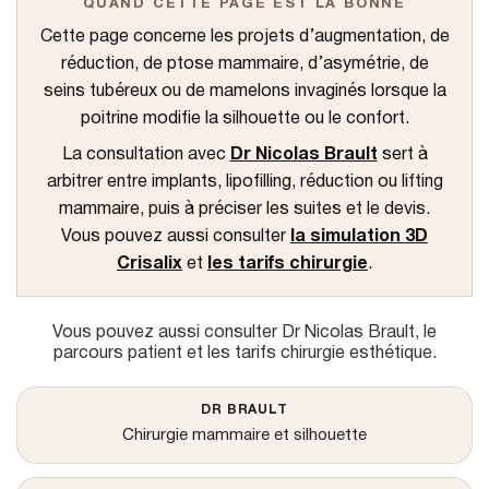
QUAND CETTE PAGE EST LA BONNE
u
Cette page concerne les projets d’augmentation, de
réduction, de ptose mammaire, d’asymétrie, de
seins tubéreux ou de mamelons invaginés lorsque la
poitrine modifie la silhouette ou le confort.
La consultation avec
Dr Nicolas Brault
sert à
arbitrer entre implants, lipofilling, réduction ou lifting
mammaire, puis à préciser les suites et le devis.
Vous pouvez aussi consulter
la simulation 3D
Crisalix
et
les tarifs chirurgie
.
Vous pouvez aussi consulter
Dr Nicolas Brault
,
le
parcours patient
et
les tarifs chirurgie esthétique
.
DR BRAULT
Chirurgie mammaire et silhouette