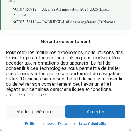
NIH)
NCT07126912
— Alcarisa AH innovation 2025-2026 (Espad
Pharmed)
NCT07178119
— JN-BRIDGE-1 sillons nasogéniens (Dr Novoa)
Gérer le consentement
Pour offrir les meilleures expériences, nous utilisons des
technologies telles que les cookies pour stocker et/ou
accéder aux informations des appareils. Le fait de
consentir à ces technologies nous permettra de traiter
des données telles que le comportement de navigation
ou les ID uniques sur ce site. Le fait de ne pas consentir
20 Rue de la Tremoille, 1er étage, 75008 Paris
ou de retirer son consentement peut avoir un effet
01 40 06 07 96
négatif sur certaines caractéristiques et fonctions.
contact@esthetique-tremoille.com
Continuer sans accepter
FR
Suivez-nous
Voir les préférences
Accepter
Politique de cookies
Déclaration de confidentialité
Appeler
RDV
Message