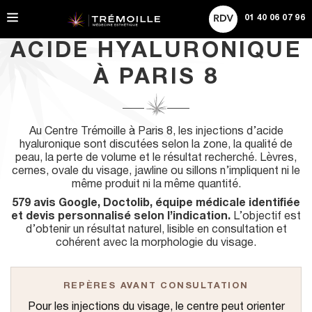
Tarifs
A
Rechercher
l
01 40 06 07 96
Actualités
l
e
ACIDE HYALURONIQUE
r
d
À PARIS 8
i
r
e
c
Au Centre Trémoille à Paris 8, les injections d’acide
t
hyaluronique sont discutées selon la zone, la qualité de
e
peau, la perte de volume et le résultat recherché. Lèvres,
m
cernes, ovale du visage, jawline ou sillons n’impliquent ni le
e
même produit ni la même quantité.
n
579 avis Google, Doctolib, équipe médicale identifiée
t
et devis personnalisé selon l’indication.
L’objectif est
a
d’obtenir un résultat naturel, lisible en consultation et
u
cohérent avec la morphologie du visage.
c
o
n
t
REPÈRES AVANT CONSULTATION
e
Pour les injections du visage, le centre peut orienter
n