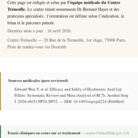
l’équipe médicale du Centre
Cette page est rédigée et relue par
Trémoille
. Le centre réunit notamment
Dr Bernard Hayot
et des
praticiens spécialisés ; l’orientation est définie selon l’indication, le
bilan et le parcours patient.
Dernière mise à jour :
16 avril 2026
.
Centre Trémoille — 20 Rue de la Tremoille, 1er étage, 75008 Paris.
Prise de rendez-vous via
Doctolib
.
Sources médicales (peer-reviewed)
Edward Wen Y. et al. Efficacy and Safety of Hyaluronic Acid Lip
Fillers: Systematic Review and Meta-Analysis of RCTs. Aesthet Surg
J. 2026;46(5):NP24-NP32. —
DOI: 10.1093/asj/sjaf224
(
PubMed
)
Essais cliniques en cours sur ce traitement
— source
ClinicalTrials.gov
(US