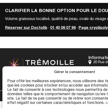
CLARIFIER LA BONNE OPTION POUR LE D
Volume graisseux localisé, qualité de peau, ovale du visage 
Réserver sur Doctolib
·
01 40 06 07 96
·
Page cryolipol
Informati
20 Rue de
01 40 06 0
Gérer le consentement
contact@
Pour offrir les meilleures expériences, nous utilisons des t
que les cookies pour stocker et/ou accéder aux informatio
Le fait de consentir à ces technologies nous permettra de 
données telles que le comportement de navigation ou les I
CENTRE TRÉMOILLE
VOS BESOINS
CH
site. Le fait de ne pas consentir ou de retirer son consent
effet négatif sur certaines caractéristiques et fonctions.
C
Création Agen