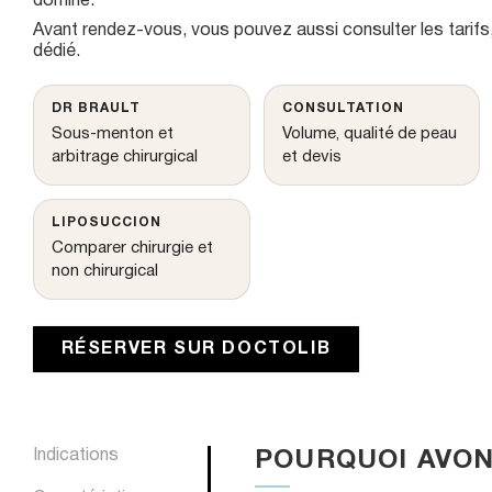
domine.
u
Avant rendez-vous, vous pouvez aussi consulter
les tarifs
Génioplastie
dédié
.
Prothèses de
DR BRAULT
CONSULTATION
Intime
Sous-menton et
Volume, qualité de peau
arbitrage chirurgical
et devis
Laser Urgotou
cicatrices chir
LIPOSUCCION
Comparer chirurgie et
non chirurgical
RÉSERVER SUR DOCTOLIB
Indications
POURQUOI AVON