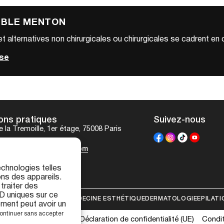
OUBLE MENTON
et alternatives non chirurgicales ou chirurgicales se cadrent en
yse
ons pratiques
Suivez-nous
 la Tremoille, 1er étage, 75008 Paris
7 96
esthetique-tremoille.com
echnologies telles
ns des appareils.
traiter des
D uniques sur ce
IRURGIE ESTHÉTIQUE
MÉDECINE ESTHÉTIQUE
DERMATOLOGIE
EPILATI
ement peut avoir un
ontinuer sans accepter
ce Antipodes Médical
Déclaration de confidentialité (UE)
Condit