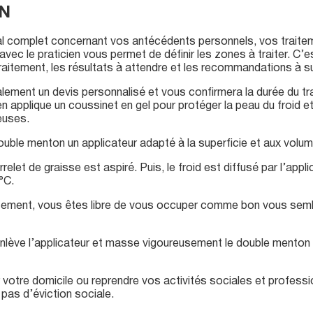
N
cal complet concernant vos antécédents personnels, vos trait
n avec le praticien vous permet de définir les zones à traiter. C
aitement, les résultats à attendre et les recommandations à su
lement un devis personnalisé et vous confirmera la durée du tra
en applique un coussinet en gel pour protéger la peau du froid et
euses.
double menton un applicateur adapté à la superficie et aux volume
elet de graisse est aspiré. Puis, le froid est diffusé par l’appl
°C.
tement, vous êtes libre de vous occuper comme bon vous semble 
 enlève l’applicateur et masse vigoureusement le double menton p
otre domicile ou reprendre vos activités sociales et professio
 pas d’éviction sociale.