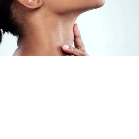
sthétique
FAQ Cryolipolyse
er
age Profhilo
e injection d’acide hyaluronique