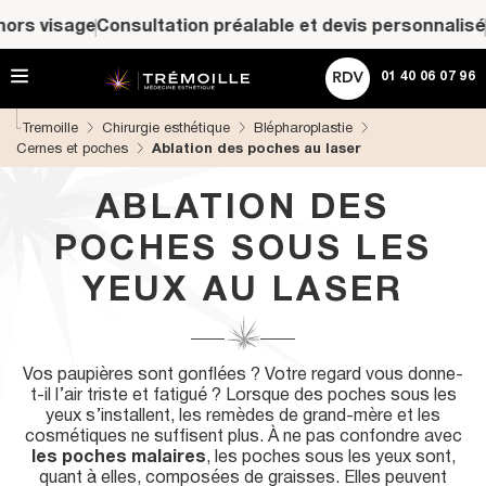
A
ACHETER UNE CARTE CADEAU
Consultation préalable et devis personnalisé
Cartes cade
l
l
e
Rechercher
01 40 06 07 96
r
d
Tremoille
Chirurgie esthétique
Blépharoplastie
i
Cernes et poches
Ablation des poches au laser
r
e
c
ABLATION DES
t
e
POCHES SOUS LES
m
e
YEUX AU LASER
n
t
a
u
Vos paupières sont gonflées ? Votre regard vous donne-
c
t-il l’air triste et fatigué ? Lorsque des poches sous les
o
yeux s’installent, les remèdes de grand-mère et les
n
cosmétiques ne suffisent plus. À ne pas confondre avec
t
les poches malaires
, les poches sous les yeux sont,
e
quant à elles, composées de graisses. Elles peuvent
n