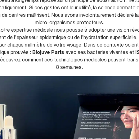
a peau a longtemps reposé sur un principe de soustraction : nett
J’ai de la cellulite
Je veux mincir
Simulation 3D Crisalix
Bras
Inférieure
Earfold
tiquement. Si ces gestes ont leur utilité, la science dermatol
Microneedling
Ovale du v
Vitamin
J'ai un microkyste
Je perds mes cheveux
Haute définition – Renuvion
Addition
de centres maîtrisent. Nous avons involontairement déclaré la gu
micro-organismes protecteurs.
Laser CO2 fractionné
Mains
Laser e
Je transpire trop
Pinch Blépharoplastie
notre expertise médicale nous pousse à adopter une vision révo
 fesses
Décolleté
 de l’épaisseur épidermique ou de l’hydratation superficielle, 
Cernes et poches
sur chaque millimètre de votre visage. Dans ce contexte scient
Point G
Nymphoplastie
inique prouvée :
Biojuve Paris
avec ses bactéries vivantes et
i
ch® -
Fesses
couvrez comment ces technologies médicales peuvent transf
Hyménoplastie
urgicales
8 semaines.
SkinBoost
Vaginoplastie
Bioremodel
Lipofilling grandes lèvres
Corriger un
Pénoplastie