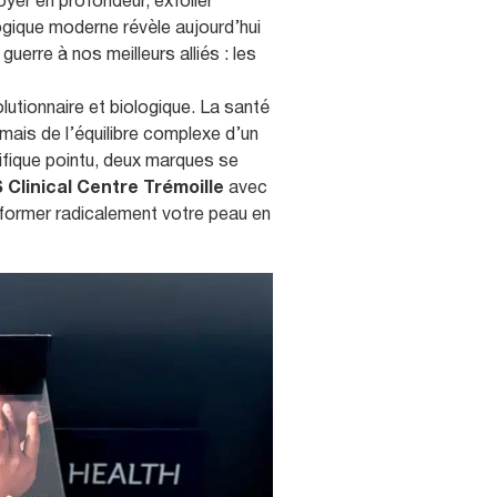
oyer en profondeur, exfolier
ogique moderne révèle aujourd’hui
isage
othérapie
Jambes
erre à nos meilleurs alliés : les
sthétique
FAQ Cryolipolyse
lutionnaire et biologique. La santé
mais de l’équilibre complexe d’un
ifique pointu, deux marques se
S Clinical Centre Trémoille
avec
ormer radicalement votre peau en
er
age Profhilo
e injection d’acide hyaluronique