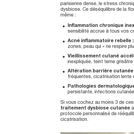
parisienne dense, le stress chron
dysbiose. Ce déséquilibre de la fl
même :
Inflammation chronique inex
sensibilité accrue à tous vos 
Acné inflammatoire rebelle :
zones, peau qui « ne respire pl
Vieillissement cutané accélé
inexpliquée, teint terne grisâtr
Altération barrière cutanée 
fréquentes, cicatrisation lente
Pathologies dermatologique
persistante, infections cutané
Si vous cochez au moins 3 de ces
traitement dysbiose cutanée
a
protocole personnalisé de rééqui
cicatrisation.