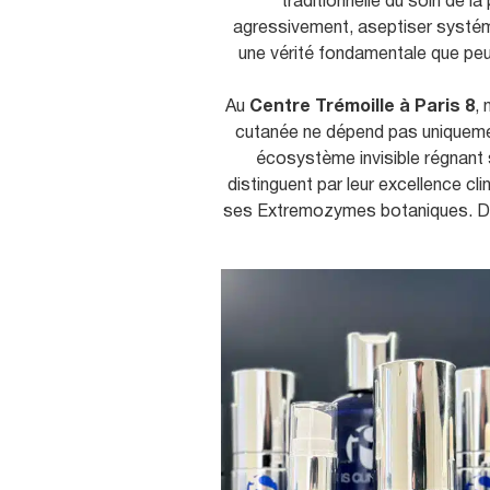
Sourcils
traditionnelle du soin de l
u
agressivement, aseptiser systéma
Rhinoplastie
une vérité fondamentale que peu 
Génioplastie
Au
Centre Trémoille à Paris 8
, 
Prothèses de
cutanée ne dépend pas uniquement
écosystème invisible régnant 
Intime
distinguent par leur excellence cl
Laser Urgotou
ses Extremozymes botaniques. Dé
cicatrices chir