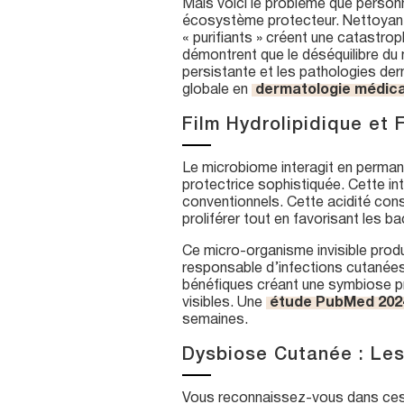
Mais voici le problème que personn
écosystème protecteur. Nettoyant
« purifiants » créent une catastr
démontrent que le déséquilibre du 
persistante et les pathologies de
globale en
dermatologie médica
Film Hydrolipidique et 
Le microbiome interagit en perman
protectrice sophistiquée. Cette in
conventionnels. Cette acidité cons
proliférer tout en favorisant le
Ce micro-organisme invisible prod
responsable d’infections cutanées 
bénéfiques créant une symbiose pr
visibles. Une
étude PubMed 202
semaines.
Dysbiose Cutanée : Les
Vous reconnaissez-vous dans ces s