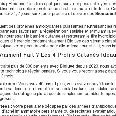
t du pH cutané. Une fois appliqués sur votre peau nettoyée, ces
établissent une colonie protectrice durable et auto-entretenue.
s sur 24, 7 jours sur 7, pour produire et délivrer des
Bioessen
uent des protéines antioxydantes puissantes neutralisant les r
parateurs favorisant la régénération tissulaire et stimulant la sy
s nourrissant la barrière cutanée et restaurant le film hydrolip
iques différencie fondamentalement Biojuve des sérums classiq
ojuve, votre peau travaille pour elle-même, jour et nuit, sans in
 Vraiment Fait ? Les 4 Profils Cutanés Idéa
r traité plus de 300 patients avec
Biojuve
depuis 2023, nous avon
tte technologie révolutionnaire. Si vous vous reconnaissez dans 
 2 mois :
ustrées :
Vous avez 40 ans et plus, vous avez essayé tous le
erdu sa densité, sa fermeté et son éclat naturel. Les ridules s
dogène de collagène plutôt que de simplement combler temporai
gressif.
tées :
Votre peau a été décapée par des années d’antibiotique
z d’acné inflammatoire persistante ou de rechutes systématique