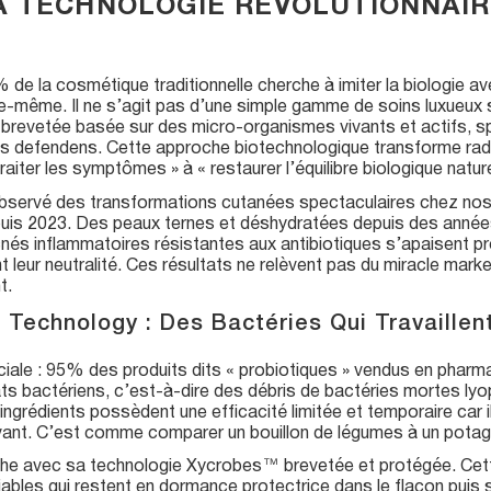
 LA TECHNOLOGIE RÉVOLUTIONNAI
% de la cosmétique traditionnelle cherche à imiter la biologie a
elle-même. Il ne s’agit pas d’une simple gamme de soins luxueu
brevetée basée sur des micro-organismes vivants et actifs, s
es defendens. Cette approche biotechnologique transforme rad
aiter les symptômes » à « restaurer l’équilibre biologique nature
bservé des transformations cutanées spectaculaires chez nos 
is 2023. Des peaux ternes et déshydratées depuis des années 
cnés inflammatoires résistantes aux antibiotiques s’apaisent 
 leur neutralité. Ces résultats ne relèvent pas du miracle mark
t.
 Technology : Des Bactéries Qui Travaillen
uciale : 95% des produits dits « probiotiques » vendus en pharm
ats bactériens, c’est-à-dire des débris de bactéries mortes lyo
 ingrédients possèdent une efficacité limitée et temporaire car 
nt. C’est comme comparer un bouillon de légumes à un potager
he avec sa technologie Xycrobes™ brevetée et protégée. Cett
viables qui restent en dormance protectrice dans le flacon puis