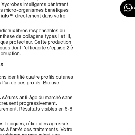
 Xycrobes intelligents pénètrent
 Ces micro-organismes bénéfiques
tials™
directement dans votre
adicaux libres responsables du
nthèse de collagène types I et III,
idique protecteur. Cette production
ues dont l’efficacité s’épuise 2 à
terruption.
ux
s identifié quatre profils cutanés
l’un de ces profils, Biojuve
s sérums anti-âge du marché sans
e creusent progressivement.
rement. Résultats visibles en 6-8
s topiques, rétinoïdes agressifs
s à l’arrêt des traitements. Votre