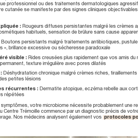
ique professionnel ou des traitements dermatologiques agressi
ore cutanée se manifeste par des signes cliniques objectivables
pliquée :
Rougeurs diffuses persistantes malgré les crèmes 
cosmétiques habituels, sensation de brûlure sans cause appare
Boutons persistants malgré traitements antibiotiques, pustul
us », brillance excessive ou sécheresse paradoxale
ré visible :
Rides creusées plus rapidement que vos amis du
e permanent, texture irrégulière avec pores dilatés
:
Déshydratation chronique malgré crèmes riches, tiraillements 
 des petites lésions
s récurrentes :
Dermatite atopique, eczéma rebelle aux cort
es répétées
 symptômes, votre microbiome nécessite probablement une res
u Centre Trémoille commence par un diagnostic précis de votr
librage. Nos médecins analysent également vos
protocoles p