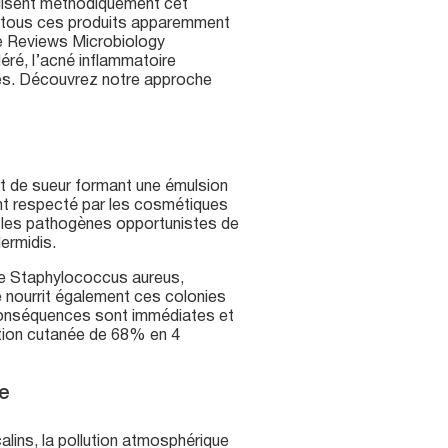
truisent méthodiquement cet
… tous ces produits apparemment
re Reviews Microbiology
éré, l’acné inflammatoire
ues. Découvrez notre approche
et de sueur formant une émulsion
ent respecté par les cosmétiques
he les pathogènes opportunistes de
ermidis.
re Staphylococcus aureus,
e nourrit également ces colonies
 conséquences sont immédiates et
ation cutanée de 68% en 4
e
lins, la pollution atmosphérique