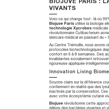
BIOJUVE PARIS :
VIVANTS
Voici ce qui change tout : là où 99
Biojuve Paris
utilise la biologie 
technologie Xycrobes
médicale 
révolutionnaire Cutibacterium acn
skincare médical en passant du « tr
Au Centre Trémoille, nous avons o
protocoles biotechnologiques depu
confort en 6 à 8 semaines. Des a
invalidantes socialement retrouvent
rigoureuse appliquée intelligemmen
Innovation Living Biome
Soyons clairs sur la différence cr
contiennent en réalité que des lys
inactivés par la conservation. Ces
avec votre écosystème cutané viva
Biojuve
révolutionne cette approc
délivre des bactéries vivantes et 