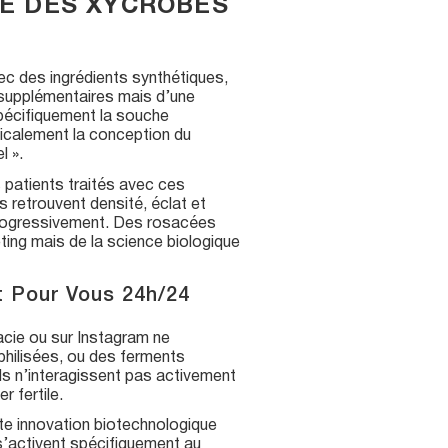
RE DES XYCROBES
vec des ingrédients synthétiques,
x supplémentaires mais d’une
pécifiquement la souche
icalement la conception du
l ».
patients traités avec ces
retrouvent densité, éclat et
progressivement. Des rosacées
eting mais de la science biologique
t Pour Vous 24h/24
acie ou sur Instagram ne
philisées, ou des ferments
ils n’interagissent pas activement
 fertile.
e innovation biotechnologique
 s’activent spécifiquement au