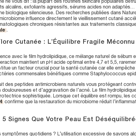
e ne vous dit : la plupart des routines skincare populaires dé
s alcalins, exfoliants agressifs, sérums acides non adaptés
ophe biologique silencieuse. Des recherches publiées dans Natu
microbiome influence directement le vieillissement cutané accél
rmatologiques chroniques résistantes aux traitements classiq
le
.
Flore Cutanée : L’Équilibre Fragile Méconnu
ence avec le film hydrolipidique, ce mélange naturel de sébum 
teraction maintient un pH acide optimal entre 4,7 et 5,5, rarem
titue un facteur crucial pour la santé cutanée car elle empêc
s bactéries commensales bénéfiques comme Staphylococcus epid
uit des peptides antimicrobiens naturels vous protégeant cont
douloureuses et d’aggravation de l’acné. Le film hydrolipidiqu
otectrice sophistiquée. Lorsque cet équilibre est rompu, les
4
confirme que la restauration du microbiome réduit l’inflamm
 5 Signes Que Votre Peau Est Déséquilibré
ymptômes quotidiens ? L’utilisation excessive de savons alca