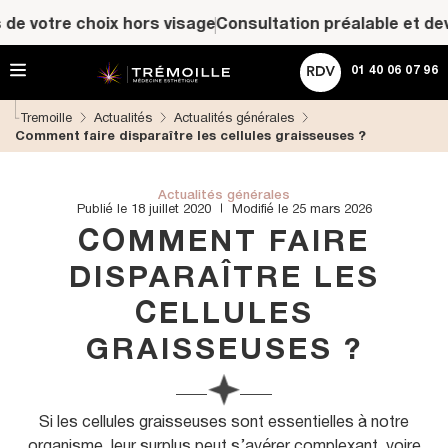
A
ACHETER UNE CARTE CADEAU
 votre choix hors visage
Consultation préalable et devis p
l
l
Rechercher
e
01 40 06 07 96
r
d
Tremoille
Actualités
Actualités générales
i
Comment faire disparaître les cellules graisseuses ?
r
e
c
t
Actualités générales
Publié le 18 juillet 2020
Modifié le 25 mars 2026
e
m
COMMENT FAIRE
e
n
DISPARAÎTRE LES
t
CELLULES
a
u
GRAISSEUSES ?
c
o
n
t
Si les cellules graisseuses sont essentielles à notre
e
n
organisme, leur surplus peut s’avérer complexant, voire