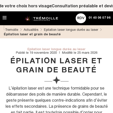
A
ACHETER UNE CARTE CADEAU
otre choix hors visage
Consultation préalable et devis pe
l
l
Rechercher
e
01 40 06 07 96
r
d
Tremoille
Actualités
Epilation laser longue durée au laser
i
Épilation laser et grain de beauté
r
e
c
t
Epilation laser longue durée au laser
Publié le 19 novembre 2020
Modifié le 25 mars 2026
e
m
ÉPILATION LASER ET
e
n
GRAIN DE BEAUTÉ
t
a
u
c
L’épilation laser est une technique formidable pour se
o
débarrasser des poils de manière durable. Cependant, le
n
geste présente quelques contre-indications afin d’éviter
t
les effets secondaires. La présence de grains de beauté
e
n
en fait partie. Il est toutefois possible d’opter pour