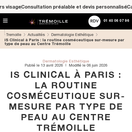
A
ACHETER UNE CARTE CADEAU
ltation préalable et devis personnalisé
Cartes cadeaux H
l
l
Rechercher
e
01 40 06 07 96
r
d
Tremoille
Actualités
Dermatologie Esthétique
i
iS Clinical à Paris : la routine cosméceutique sur-mesure par
r
type de peau au Centre Trémoille
e
c
t
Dermatologie Esthétique
e
Publié le 13 avril 2026
Modifié le 06 juin 2026
m
IS CLINICAL À PARIS :
e
n
LA ROUTINE
t
a
COSMÉCEUTIQUE SUR-
u
c
MESURE PAR TYPE DE
o
n
PEAU AU CENTRE
t
e
TRÉMOILLE
n