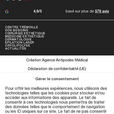
4,6/5
basé sur plus de
579 avis
CENTRE TRÉMOILLE
VOS BESOINS
CHIRURGIE ESTHÉTIQUE
MÉDECINE ESTHÉTIQUE
DERMATOLOGIE
EPILATION LASER
CRYOLIPOLYSE
ACTUALITÉS
Création Agence Antipodes Médical
Déclaration de confidentialité (UE)
Conditions générales
Gérer le consentement
Pour offrir les meilleures expériences, nous utilisons des
technologies telles que les cookies pour stocker et/ou
Les informations contenues sur ce site ont une visée informative et
accéder aux informations des appareils. Le fait de
ne se substituent pas à une consultation médicale personnalisée.
consentir à ces technologies nous permettra de traiter
des données telles que le comportement de navigation
Conformément au Code de la Santé Publique (art. R.4127-19), les
ou les ID uniques sur ce site. Le fait de ne pas consentir
résultats présentés sont indicatifs et peuvent varier. Consultation