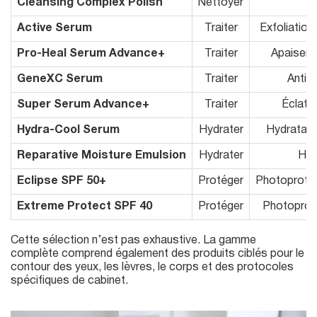
Cleansing Complex Polish
Nettoyer
N
Active Serum
Traiter
Exfoliation
Pro-Heal Serum Advance+
Traiter
Apaiser, 
GeneXC Serum
Traiter
Antio
Super Serum Advance+
Traiter
Éclat,
Hydra-Cool Serum
Hydrater
Hydratati
Reparative Moisture Emulsion
Hydrater
Hyd
Eclipse SPF 50+
Protéger
Photoprotect
Extreme Protect SPF 40
Protéger
Photoprote
Cette sélection n’est pas exhaustive. La gamme
complète comprend également des produits ciblés pour le
contour des yeux, les lèvres, le corps et des protocoles
spécifiques de cabinet.