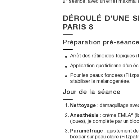
2ᵉ séance, avec un effet maximal 
DÉROULÉ D’UNE S
PARIS 8
Préparation pré-séance
Arrêt des rétinoïdes topiques (t
Application quotidienne d’un éc
Pour les peaux foncées (Fitzpa
stabiliser la mélanogenèse.
Jour de la séance
Nettoyage
: démaquillage avec
Anesthésie
: crème EMLA® (li
(joues), je complète par un bloc
Paramétrage
: ajustement de 
boxcar sur peau claire (Fitzpat