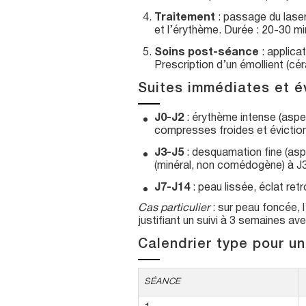
Traitement
: passage du laser
et l’érythème. Durée : 20-30 m
Soins post-séance
: applica
Prescription d’un émollient (cé
Suites immédiates et év
J0-J2
: érythème intense (aspe
compresses froides et éviction
J3-J5
: desquamation fine (aspe
(minéral, non comédogène) à J3
J7-J14
: peau lissée, éclat ret
Cas particulier
: sur peau foncée, l
justifiant un suivi à 3 semaines a
Calendrier type pour u
SÉANCE