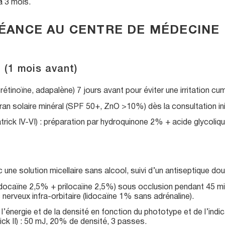
à 3 mois.
ÉANCE AU CENTRE DE MÉDECINE
 (1 mois avant)
rétinoïne, adapalène) 7 jours avant pour éviter une irritation cum
ran solaire minéral (SPF 50+, ZnO >10%) dès la consultation init
trick IV-VI) : préparation par hydroquinone 2% + acide glycol
 une solution micellaire sans alcool, suivi d’un antiseptique do
docaïne 2,5% + prilocaïne 2,5%) sous occlusion pendant 45 m
 nerveux infra-orbitaire (lidocaïne 1% sans adrénaline).
l’énergie et de la densité en fonction du phototype et de l’indi
rick II) : 50 mJ, 20% de densité, 3 passes.