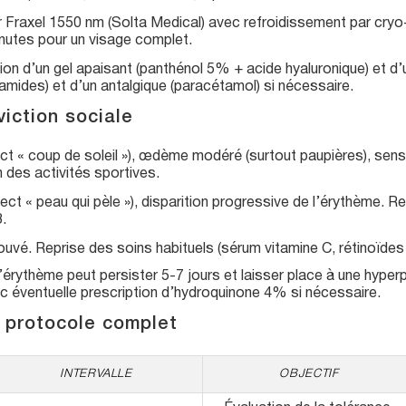
 Fraxel 1550 nm (Solta Medical) avec refroidissement par cryo-ai
inutes pour un visage complet.
tion d’un gel apaisant (panthénol 5% + acide hyaluronique) et d’u
ramides) et d’un antalgique (paracétamol) si nécessaire.
iction sociale
ct « coup de soleil »), œdème modéré (surtout paupières), sensa
 des activités sportives.
ct « peau qui pèle »), disparition progressive de l’érythème. R
.
rouvé. Reprise des soins habituels (sérum vitamine C, rétinoïdes 
’érythème peut persister 5-7 jours et laisser place à une hyperp
vec éventuelle prescription d’hydroquinone 4% si nécessaire.
n protocole complet
INTERVALLE
OBJECTIF