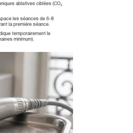
chniques ablatives ciblées (CO₂
 espace les séances de 6-8
vant la première séance.
dique temporairement le
maines minimum).