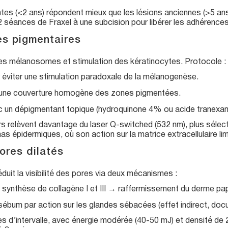
ntes (<2 ans) répondent mieux que les lésions anciennes (>5 ans)
séances de Fraxel à une subcision pour libérer les adhérences 
es pigmentaires
des mélanosomes et stimulation des kératinocytes. Protocole :
r éviter une stimulation paradoxale de la mélanogenèse.
 une couverture homogène des zones pigmentées.
 un dépigmentant topique (hydroquinone 4% ou acide tranexami
urs relèvent davantage du laser Q-switched (532 nm), plus sélect
s épidermiques, où son action sur la matrice extracellulaire limi
ores dilatés
éduit la visibilité des pores via deux mécanismes :
synthèse de collagène I et III → raffermissement du derme papi
sébum par action sur les glandes sébacées (effet indirect, docu
s d’intervalle, avec énergie modérée (40-50 mJ) et densité de 