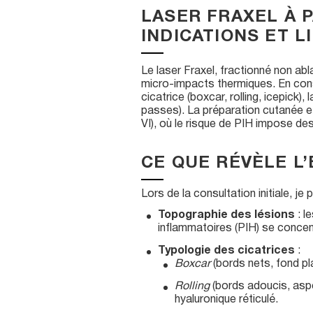
LASER FRAXEL À 
INDICATIONS ET L
Le laser Fraxel, fractionné non abla
micro-impacts thermiques. En cons
cicatrice (boxcar, rolling, icepick
passes). La préparation cutanée e
VI), où le risque de PIH impose de
CE QUE RÉVÈLE L
Lors de la consultation initiale, 
Topographie des lésions
: l
inflammatoires (PIH) se concen
Typologie des cicatrices
:
Boxcar
(bords nets, fond pl
Rolling
(bords adoucis, aspe
hyaluronique réticulé.