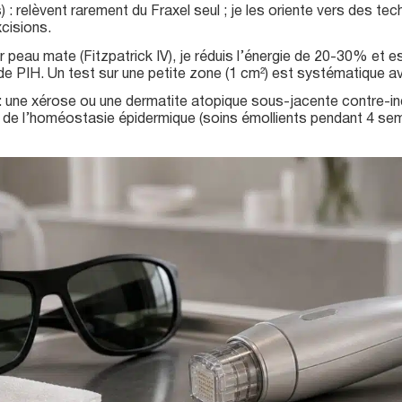
 : relèvent rarement du Fraxel seul ; je les oriente vers des te
cisions.
r peau mate (Fitzpatrick IV), je réduis l’énergie de 20-30% et
 de PIH. Un test sur une petite zone (1 cm²) est systématique a
: une xérose ou une dermatite atopique sous-jacente contre-in
n de l’homéostasie épidermique (soins émollients pendant 4 se