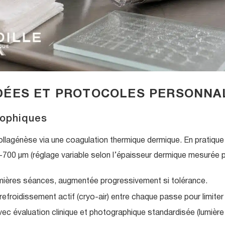
IDÉES ET PROTOCOLES PERSONNA
rophiques
llagénèse via une coagulation thermique dermique. En pratique 
-700 μm (réglage variable selon l’épaisseur dermique mesurée 
mières séances, augmentée progressivement si tolérance.
efroidissement actif (cryo-air) entre chaque passe pour limiter
c évaluation clinique et photographique standardisée (lumière