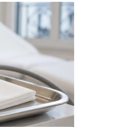
isage
othérapie
Jambes
sthétique
FAQ Cryolipolyse
er
age Profhilo
e injection d’acide hyaluronique