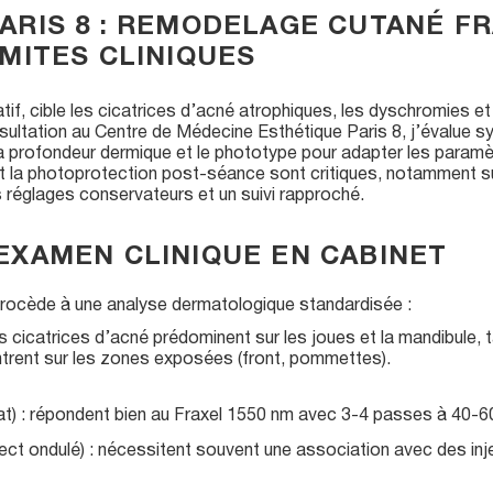
PARIS 8 : REMODELAGE CUTANÉ F
IMITES CLINIQUES
tif, cible les cicatrices d’acné atrophiques, les dyschromies et 
ultation au Centre de Médecine Esthétique Paris 8, j’évalue 
), la profondeur dermique et le phototype pour adapter les param
t la photoprotection post-séance sont critiques, notamment su
s réglages conservateurs et un suivi rapproché.
’EXAMEN CLINIQUE EN CABINET
je procède à une analyse dermatologique standardisée :
es cicatrices d’acné prédominent sur les joues et la mandibule, 
trent sur les zones exposées (front, pommettes).
at) : répondent bien au Fraxel 1550 nm avec 3-4 passes à 40-6
ct ondulé) : nécessitent souvent une association avec des inj