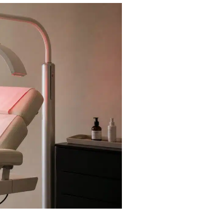
isage
othérapie
Jambes
sthétique
FAQ Cryolipolyse
er
age Profhilo
e injection d’acide hyaluronique