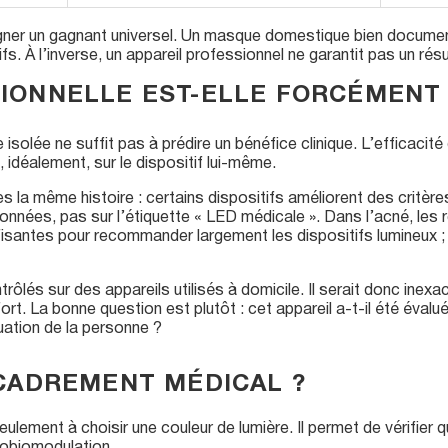
ner un gagnant universel. Un masque domestique bien document
fs. À l’inverse, un appareil professionnel ne garantit pas un résu
IONNELLE EST-ELLE FORCÉMENT 
isolée ne suffit pas à prédire un bénéfice clinique. L’efficacité 
, idéalement, sur le dispositif lui-même.
la même histoire : certains dispositifs améliorent des critères
 données, pas sur l’étiquette « LED médicale ». Dans l’acné, l
isantes pour recommander largement les dispositifs lumineux ; 
rôlés sur des appareils utilisés à domicile. Il serait donc inex
t. La bonne question est plutôt : cet appareil a-t-il été évalué
tuation de la personne ?
NCADREMENT MÉDICAL ?
lement à choisir une couleur de lumière. Il permet de vérifier