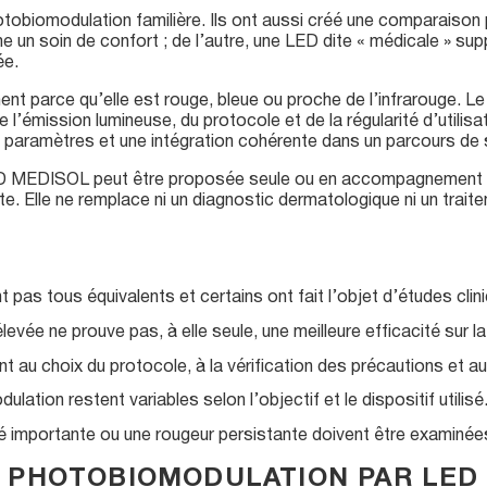
biomodulation familière. Ils ont aussi créé une comparaison pa
e un soin de confort ; de l’autre, une LED dite « médicale » s
ée.
nt parce qu’elle est rouge, bleue ou proche de l’infrarouge. Le 
de l’émission lumineuse, du protocole et de la régularité d’utilis
e paramètres et une intégration cohérente dans un parcours de 
 LED MEDISOL peut être proposée seule ou en accompagnement d
te. Elle ne remplace ni un diagnostic dermatologique ni un trait
 pas tous équivalents et certains ont fait l’objet d’études clin
vée ne prouve pas, à elle seule, une meilleure efficacité sur la
ient au choix du protocole, à la vérification des précautions et au 
lation restent variables selon l’objectif et le dispositif utilisé
cné importante ou une rougeur persistante doivent être examiné
A PHOTOBIOMODULATION PAR LED 