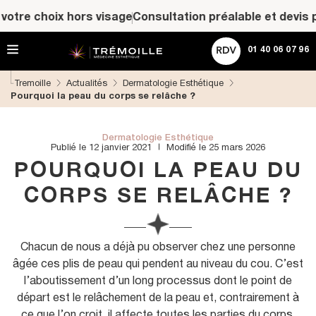
A
ACHETER UNE CARTE CADEAU
re choix hors visage
Consultation préalable et devis pers
l
l
Rechercher
e
01 40 06 07 96
r
d
Tremoille
Actualités
Dermatologie Esthétique
i
Pourquoi la peau du corps se relâche ?
r
e
c
t
Dermatologie Esthétique
Publié le 12 janvier 2021
Modifié le 25 mars 2026
e
m
POURQUOI LA PEAU DU
e
n
CORPS SE RELÂCHE ?
t
a
u
c
Chacun de nous a déjà pu observer chez une personne
o
âgée ces plis de peau qui pendent au niveau du cou. C’est
n
l’aboutissement d’un long processus dont le point de
t
départ est le relâchement de la peau et, contrairement à
e
n
ce que l’on croit, il affecte toutes les parties du corps.