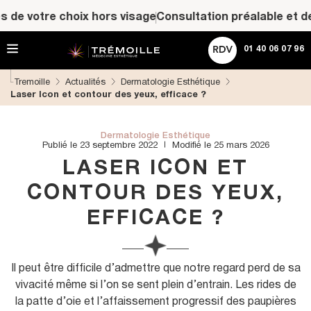
A
ACHETER UNE CARTE CADEAU
de votre choix hors visage
Consultation préalable et devis
l
l
Rechercher
e
01 40 06 07 96
r
d
Tremoille
Actualités
Dermatologie Esthétique
i
Laser Icon et contour des yeux, efficace ?
r
e
c
t
Dermatologie Esthétique
Publié le 23 septembre 2022
Modifié le 25 mars 2026
e
m
LASER ICON ET
e
n
CONTOUR DES YEUX,
t
EFFICACE ?
a
u
c
o
n
Il peut être difficile d’admettre que notre regard perd de sa
t
vivacité même si l’on se sent plein d’entrain. Les rides de
e
la patte d’oie et l’affaissement progressif des paupières
n